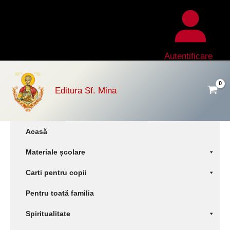
Skip
to
content
Autentificare
Editura Sf. Mina
Acasă
Materiale școlare
Carti pentru copii
Pentru toată familia
Spiritualitate