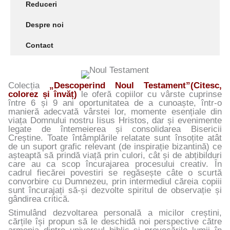
Reduceri
Despre noi
Contact
Colecția
„Descoperind Noul Testament”(Citesc,
colorez și învăț)
le oferă copiilor cu vârste cuprinse
între 6 și 9 ani oportunitatea de a cunoaște, într-o
manieră adecvată vârstei lor, momente esențiale din
viața Domnului nostru Iisus Hristos, dar și evenimente
legate de întemeierea și consolidarea Bisericii
Creștine. Toate întâmplările relatate sunt însoțite atât
de un suport grafic relevant (de inspirație bizantină) ce
așteaptă să prindă viață prin culori, cât și de abțibilduri
care au ca scop încurajarea procesului creativ. În
cadrul fiecărei povestiri se regăsește câte o scurtă
convorbire cu Dumnezeu, prin intermediul căreia copiii
sunt încurajați să-și dezvolte spiritul de observație și
gândirea critică.
Stimulând dezvoltarea personală a micilor creștini,
cărțile își propun să le deschidă noi perspective către