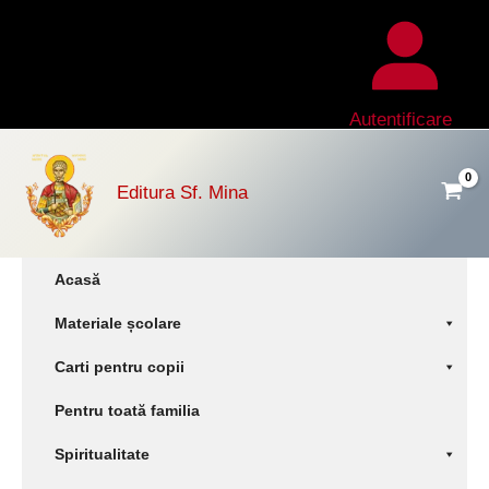
Skip
to
content
Autentificare
Editura Sf. Mina
Acasă
Materiale școlare
Carti pentru copii
Pentru toată familia
Spiritualitate