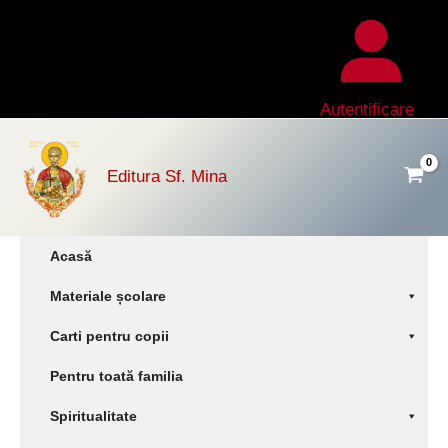
Skip
to
content
Autentificare
Editura Sf. Mina
Acasă
Materiale școlare
Carti pentru copii
Pentru toată familia
Spiritualitate