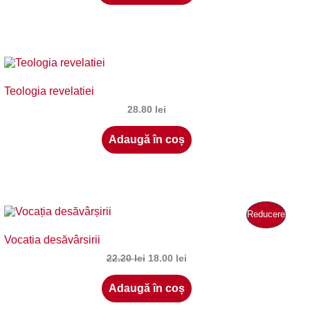
10.00 lei.
Teologia revelatiei
28.80
lei
Adaugă în coș
Produ
Reducere
Vocatia desăvârsirii
Cu
Prețul
Prețul
22.20
lei
18.00
lei
Reduc
inițial
curent
a
este:
Adaugă în coș
fost:
18.00 lei.
22.20 lei.