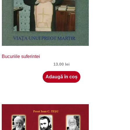
Bucuriile suferintei
13.00
lei
Adaugă în coș