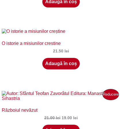
Adaugă în coș
O istorie a misiunilor crestine
21.50
lei
Adaugă în coș
Produ
Reducere
Cu
Războiul nevăzut
Reduc
Prețul
Prețul
21.00
lei
19.00
lei
inițial
curent
a
este: