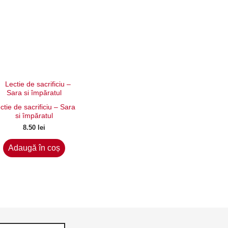
ctie de sacrificiu – Sara
si împăratul
8.50
lei
Adaugă în coș