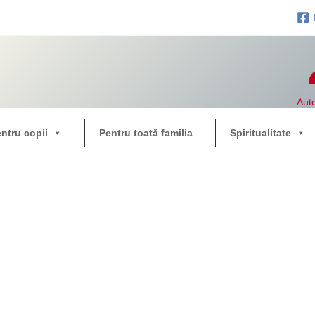
Aute
entru copii
Pentru toată familia
Spiritualitate