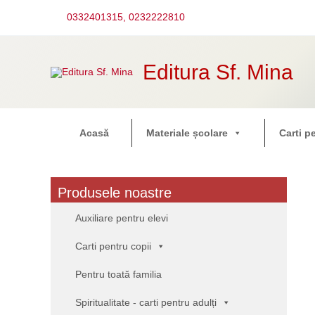
Skip
to
0332401315,
0232222810
content
Editura Sf. Mina
Acasă
Materiale școlare
Carti p
Produsele noastre
Auxiliare pentru elevi
Carti pentru copii
Pentru toată familia
Spiritualitate - carti pentru adulți