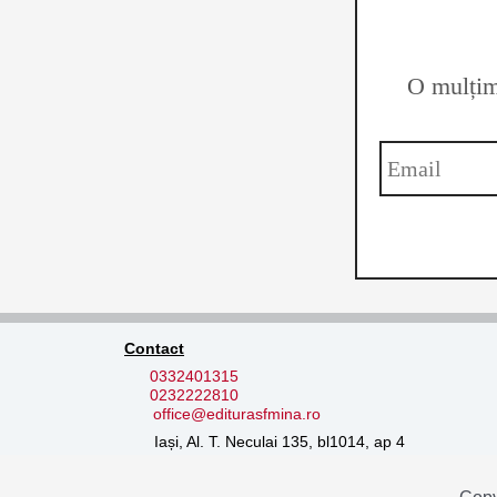
O mulțime
Contact
0332401315
0232222810
office@editurasfmina.ro
Iași, Al. T. Neculai 135, bl1014, ap 4