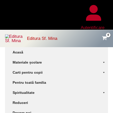
Skip
to
content
Autentificare
Editura Sf. Mina
Acasă
Materiale școlare
Carti pentru copii
Pentru toată familia
Spiritualitate
Reduceri
Despre noi