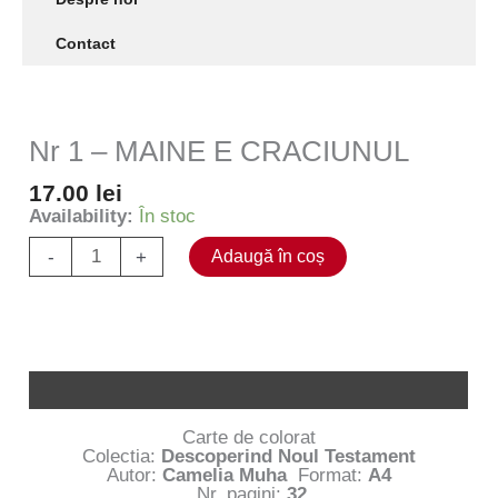
Contact
Nr 1 – MAINE E CRACIUNUL
17.00
lei
Availability:
În stoc
Cantitate
-
+
Adaugă în coș
Nr
1
-
MAINE
E
CRACIUNUL
Descriere
Carte de colorat
Colectia:
Descoperind Noul Testament
Autor:
Camelia Muha
Format:
A4
Nr. pagini:
32