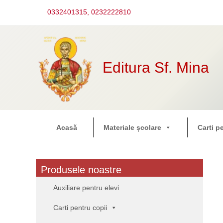
Skip
to
0332401315,
0232222810
content
Editura Sf. Mina
Acasă
Materiale școlare
Carti p
Produsele noastre
Auxiliare pentru elevi
Carti pentru copii