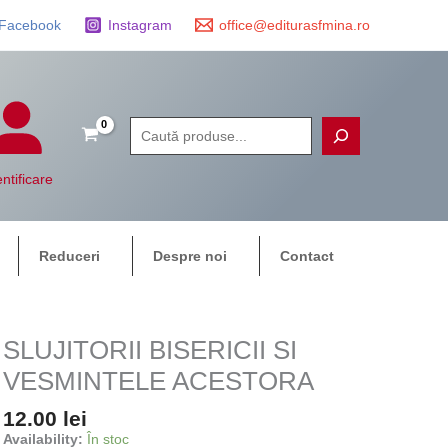
Facebook
Instagram
office@editurasfmina.ro
Caută
ntificare
Reduceri
Despre noi
Contact
SLUJITORII BISERICII SI
VESMINTELE ACESTORA
12.00
lei
Availability:
În stoc