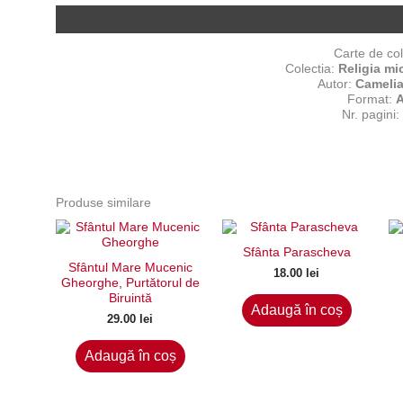
Descriere
Carte de col
Colectia:
Religia mic
Autor:
Cameli
Format:
Nr. pagini:
Produse similare
Sfânta Parascheva
Sfântul Mare Mucenic
18.00
lei
Gheorghe, Purtătorul de
Biruintă
Adaugă în coș
29.00
lei
Adaugă în coș