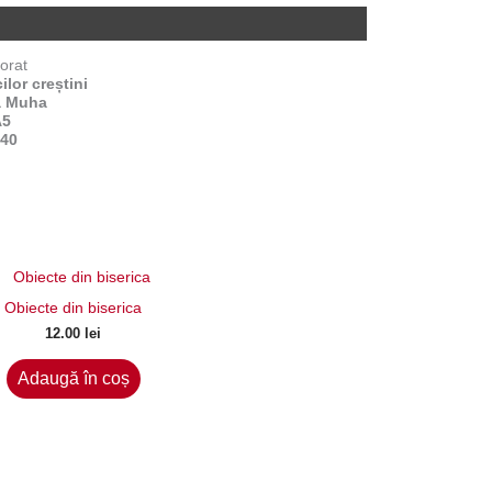
orat
ilor creștini
a Muha
A5
40
Obiecte din biserica
12.00
lei
Adaugă în coș