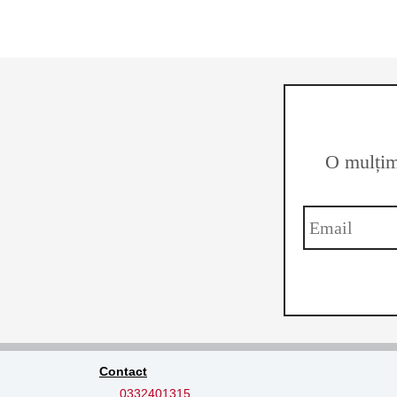
O mulțime
Contact
0332401315