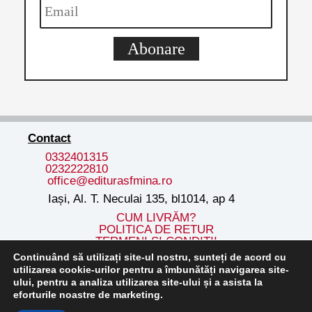
Abonare
Contact
0332401315
0232222810
office@editurasfmina.ro
Iași, Al. T. Neculai 135, bl1014, ap 4
CUM LIVRĂM?
POLITICA DE RETUR
TERMENI ȘI CONDIȚII
Continuând să utilizați site-ul nostru, sunteți de acord cu
utilizarea cookie-urilor pentru a îmbunătăți navigarea site-
ului, pentru a analiza utilizarea site-ului și a asista la
eforturile noastre de marketing.
Copyright © 2026 Editura Sf. Mina | Powered by