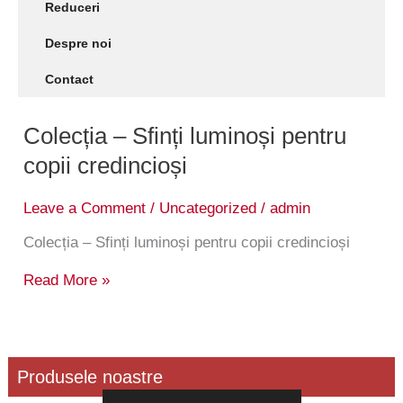
Reduceri
Despre noi
Contact
Colecția – Sfinți luminoși pentru
copii credincioși
Leave a Comment
/
Uncategorized
/
admin
Colecția – Sfinți luminoși pentru copii credincioși
Colecția
Read More »
–
Sfinți
luminoși
pentru
copii
credincioși
Produsele noastre