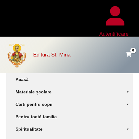
Skip
to
content
Autentificare
Editura Sf. Mina
Acasă
Materiale școlare
Carti pentru copii
Pentru toată familia
Spiritualitate